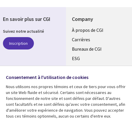
En savoir plus sur CGI
Company
Useful
À propos de CGI
Suivez notre actualité
links
Carrières
Inscription
CANADA
Bureaux de CGI
ESG
FR
Alliances
SUIVEZ-NOUS
Consentement à l'utilisation de cookies
Social
Nous utilisons nos propres témoins et ceux de tiers pour vous offrir
Media
un site Web fluide et sécurisé. Certains sont nécessaires au
CANADA
fonctionnement de notre site et sont définis par défaut. D'autres
sont facultatifs et ne sont définis qu'avec votre consentement, afin
Ressources
Support
d'améliorer votre expérience de navigation. Vous pouvez accepter
tous ces témoins optionnels, aucun ou certains d'entre eux.
Library
Legal
Articles
Restrictions et
conditions juridiques
Links
CANADA
Blogues