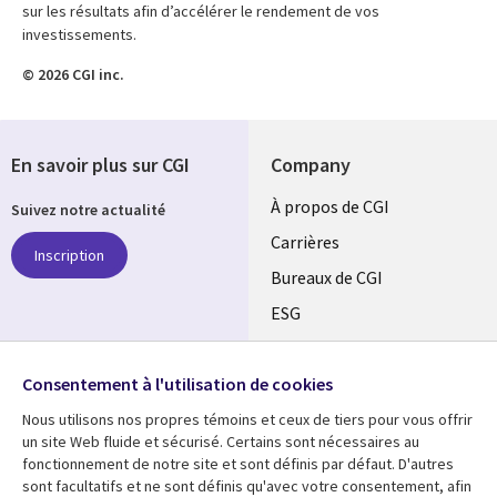
sur les résultats afin d’accélérer le rendement de vos
investissements.
© 2026 CGI inc.
En savoir plus sur CGI
Company
Useful
À propos de CGI
Suivez notre actualité
links
Carrières
Inscription
CANADA
Bureaux de CGI
ESG
FR
Alliances
SUIVEZ-NOUS
Consentement à l'utilisation de cookies
Social
Nous utilisons nos propres témoins et ceux de tiers pour vous offrir
Media
un site Web fluide et sécurisé. Certains sont nécessaires au
CANADA
fonctionnement de notre site et sont définis par défaut. D'autres
sont facultatifs et ne sont définis qu'avec votre consentement, afin