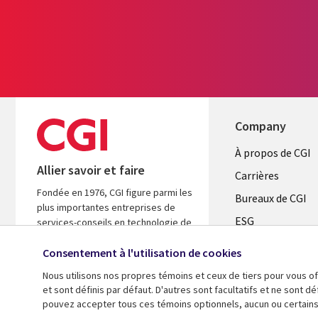
Company
Useful
À propos de CGI
Allier savoir et faire
links
Carrières
Fondée en 1976, CGI figure parmi les
CANADA
Bureaux de CGI
plus importantes entreprises de
ESG
FR
services-conseils en technologie de
l’information (TI) et en management
Alliances
au monde. Nous sommes guidés par
Consentement à l'utilisation de cookies
les faits et axés sur les résultats afin
Nous utilisons nos propres témoins et ceux de tiers pour vous of
d’accélérer le rendement de vos
et sont définis par défaut. D'autres sont facultatifs et ne sont 
investissements.
pouvez accepter tous ces témoins optionnels, aucun ou certains