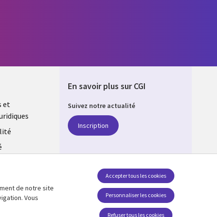
En savoir plus sur CGI
s et
Suivez notre actualité
uridiques
DA
Inscription
lité
é
estion des
Accepter tous les cookies
ement de notre site
SUIVEZ-NOUS
Personnaliser les cookies
vigation. Vous
Social Media CANADA
Refuser tous les cookies