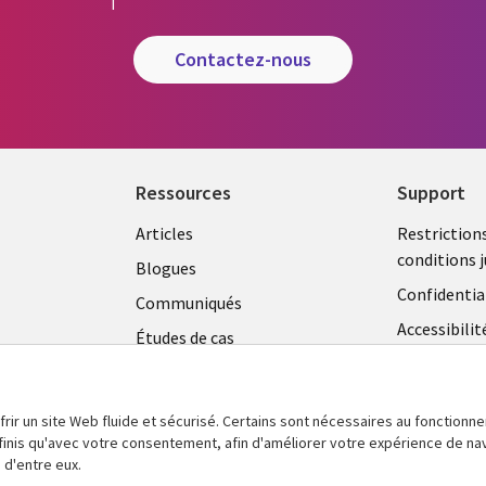
contactez-nous
Ressources
Support
Library
Legal
Articles
Restriction
conditions j
Links
CANA
Blogues
Confidentia
CANADA
FR
Communiqués
Accessibilit
Études de cas
FR
Centre de g
Événements
témoins
Points de vue
frir un site Web fluide et sécurisé. Certains sont nécessaires au fonctionn
En voir plus
définis qu'avec votre consentement, afin d'améliorer votre expérience de na
 d'entre eux.