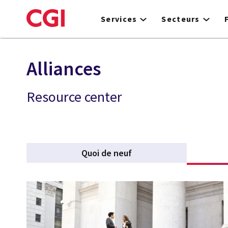
Skip
to
Services
Secteurs
main
content
Alliances
Resource center
Quoi de neuf