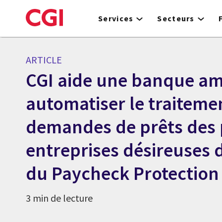
Skip
to
Services
Secteurs
main
content
ARTICLE
CGI aide une banque am
automatiser le traiteme
demandes de prêts des 
entreprises désireuses d
du Paycheck Protectio
3 min de lecture