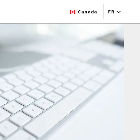
Canada
FR