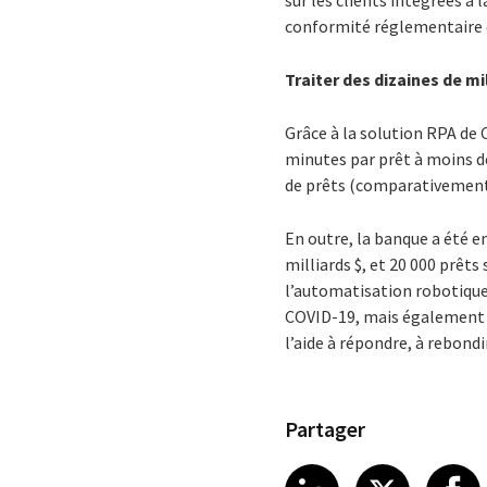
sur les clients intégrées à 
conformité réglementaire d
Traiter des dizaines de mi
Grâce à la solution RPA de 
minutes par prêt à moins de
de prêts (comparativement 
En outre, la banque a été 
milliards $, et 20 000 prêts
l’automatisation robotique 
COVID-19, mais également c
l’aide à répondre, à rebondi
Partager
Share article
Share art
Shar
LinkedIn
X