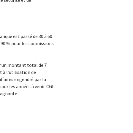
e sécurité et de
banque est passé de 30 à 60
e 90 % pour les soumissions
.
r un montant total de 7
 à l’utilisation de
ffaires engendré par la
ur les années à venir. CGI
 gagnante.