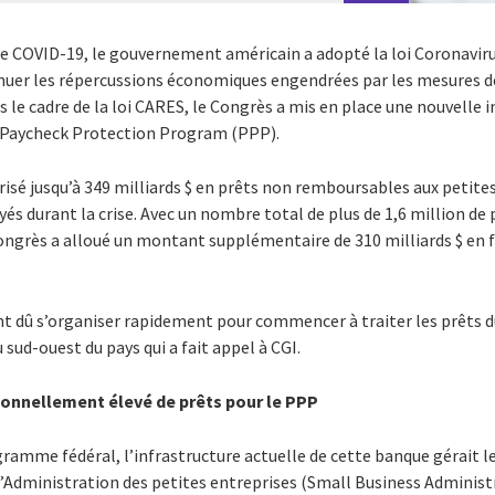
e COVID-19, le gouvernement américain a adopté la loi Coronaviru
nuer les répercussions économiques engendrées par les mesures 
ns le cadre de la loi CARES, le Congrès a mis en place une nouvelle i
e Paycheck Protection Program (PPP).
isé jusqu’à 349 milliards $ en prêts non remboursables aux petites
és durant la crise. Avec un nombre total de plus de 1,6 million de 
ongrès a alloué un montant supplémentaire de 310 milliards $ en 
t dû s’organiser rapidement pour commencer à traiter les prêts d
sud-ouest du pays qui a fait appel à CGI.
ionnellement élevé de prêts pour le PPP
ramme fédéral, l’infrastructure actuelle de cette banque gérait l
 l’Administration des petites entreprises (Small Business Administ