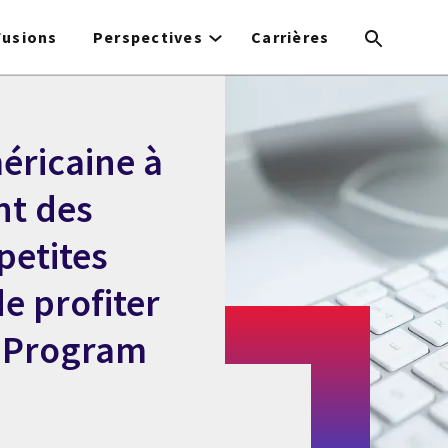
Fusions
Perspectives
Carrières
éricaine à
nt des
petites
e profiter
n Program