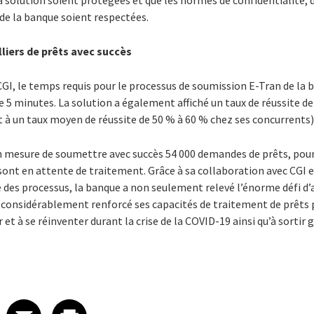
la solution soient protégées et que les normes de confidentialité, d
e la banque soient respectées.
lliers de prêts avec succès
CGI, le temps requis pour le processus de soumission E-Tran de la 
 5 minutes. La solution a également affiché un taux de réussite d
à un taux moyen de réussite de 50 % à 60 % chez ses concurrents)
en mesure de soumettre avec succès 54 000 demandes de prêts, pou
 sont en attente de traitement. Grâce à sa collaboration avec CGI et
des processus, la banque a non seulement relevé l’énorme défi d’a
onsidérablement renforcé ses capacités de traitement de prêts po
r et à se réinventer durant la crise de la COVID-19 ainsi qu’à sortir
 on LinkedIn
icle on X
e article on Facebook
Share article on Email
Share article on Print
Facebook
Email
Print