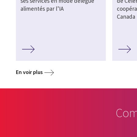
ses services en mode délégué
de Celer
alimentés par l’IA
coopérat
Canada
En voir plus
Com