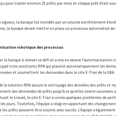
nçu pour traiter environ 25 prêts par mois et chaque prêt était s
n vigueur, la banque fut inondée par un volume extrêmement élevé
lume, la banque devait mettre en place un processus automatisé de
tisation robotique des processus
er la banque à relever ce défi et a mis en œuvre l’automatisation 
loppé trois assistants RPA qui placent automatiquement les deman
données et soumettent les demandes dans le site E-Tran de la SBA.
de la solution RPA assure le nettoyage des données des prêts et rep
ement des demandes de prêts jusqu’à ce qu’elles soient soumises av
tuait le travail, le site E-Tran a connu quelques problèmes de perf
les jours. Toutefois, l’équipe a réagi en apportant des changemen
ue les prêts puissent être soumis avec succès. L’équipe a également 