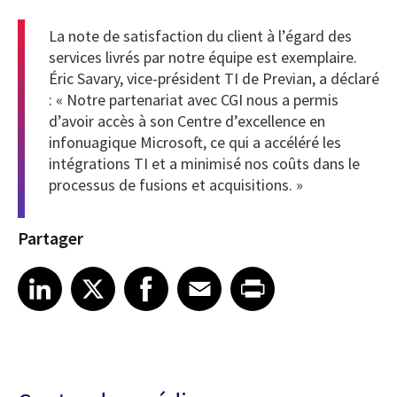
La note de satisfaction du client à l’égard des
services livrés par notre équipe est exemplaire.
Éric Savary, vice-président TI de Previan, a déclaré
: « Notre partenariat avec CGI nous a permis
d’avoir accès à son Centre d’excellence en
infonuagique Microsoft, ce qui a accéléré les
intégrations TI et a minimisé nos coûts dans le
processus de fusions et acquisitions. »
Partager
Share article on LinkedIn
Share article on X
Share article on Facebook
Share article on Email
Share article on Print
LinkedIn
X
Facebook
Email
Print