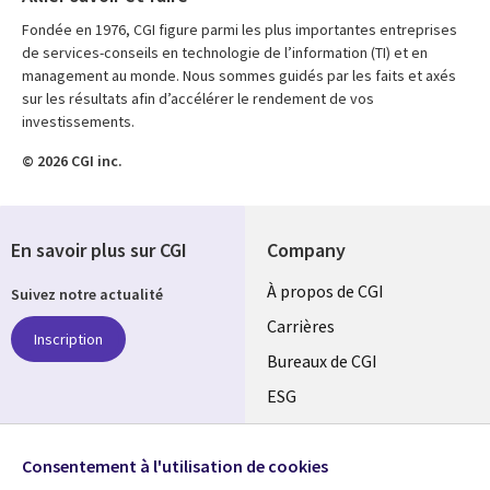
Fondée en 1976, CGI figure parmi les plus importantes entreprises
de services-conseils en technologie de l’information (TI) et en
management au monde. Nous sommes guidés par les faits et axés
sur les résultats afin d’accélérer le rendement de vos
investissements.
© 2026 CGI inc.
En savoir plus sur CGI
Company
Useful
À propos de CGI
Suivez notre actualité
links
Carrières
Inscription
CANADA
Bureaux de CGI
ESG
FR
Alliances
SUIVEZ-NOUS
Consentement à l'utilisation de cookies
Social