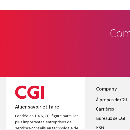
Com
Company
Useful
À propos de CGI
Allier savoir et faire
links
Carrières
Fondée en 1976, CGI figure parmi les
CANADA
Bureaux de CGI
plus importantes entreprises de
ESG
services-conseils en technologie de