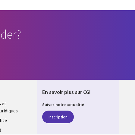
der?
En savoir plus sur CGI
s et
Suivez notre actualité
uridiques
DA
Inscription
lité
é