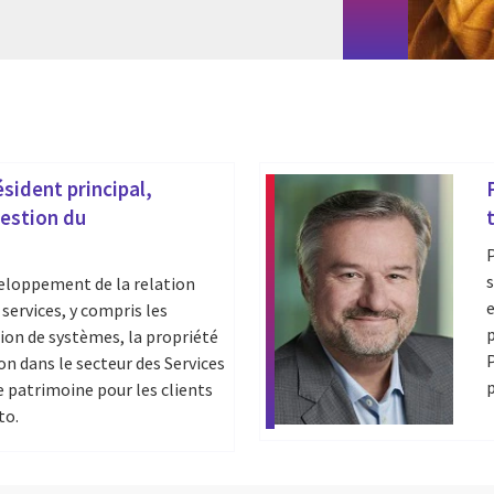
sident principal,
gestion du
P
s
veloppement de la relation
e
 services, y compris les
p
tion de systèmes, la propriété
P
ion dans le secteur des Services
p
e patrimoine pour les clients
to.