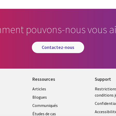
ment pouvons-nous vous ai
contactez-nous
Ressources
Support
Library
Legal
Articles
Restriction
conditions j
Links
CANA
Blogues
Confidentia
CANADA
FR
Communiqués
Accessibilit
Études de cas