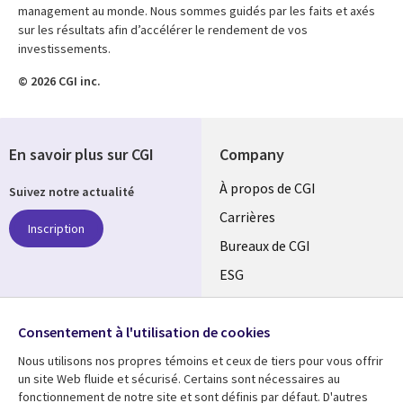
management au monde. Nous sommes guidés par les faits et axés
sur les résultats afin d’accélérer le rendement de vos
investissements.
© 2026 CGI inc.
En savoir plus sur CGI
Company
Useful
À propos de CGI
Suivez notre actualité
links
Carrières
Inscription
CANADA
Bureaux de CGI
ESG
FR
Alliances
SUIVEZ-NOUS
Consentement à l'utilisation de cookies
Social
Nous utilisons nos propres témoins et ceux de tiers pour vous offrir
Media
un site Web fluide et sécurisé. Certains sont nécessaires au
CANADA
fonctionnement de notre site et sont définis par défaut. D'autres