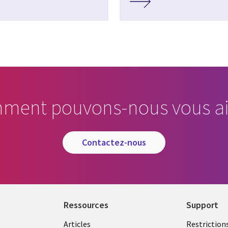
ment pouvons-nous vous ai
contactez-nous
Ressources
Support
Library
Legal
Articles
Restriction