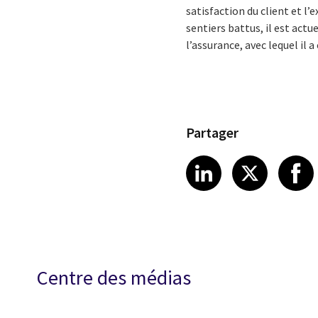
satisfaction du client et l
sentiers battus, il est act
l’assurance, avec lequel il 
Partager
Share article
Share art
Shar
LinkedIn
X
Centre des médias