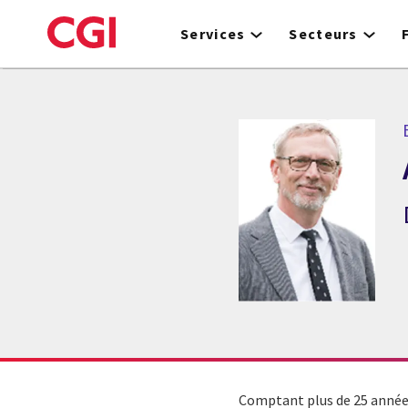
Skip
to
Services
Secteurs
main
content
E
Comptant plus de 25 années 