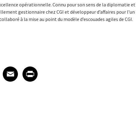
’excellence opérationnelle. Connu pour son sens de la diplomatie et 
uellement gestionnaire chez CGI et développeur d’affaires pour l’un 
a collaboré à la mise au point du modèle d’escouades agiles de CGI.
 on LinkedIn
icle on X
e article on Facebook
Share article on Email
Share article on Print
Facebook
Email
Print