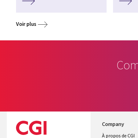
Voir plus
Com
Company
Useful
À propos de CGI