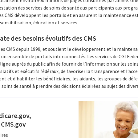
otalisent environ 500 millions de pages consultées par année. Un
prestation des services de soins de santé aux participants aux pro
es CMS développent les portails et en assurent la maintenance est
 sensibilisation, éducation et services.
ate des besoins évolutifs des CMS
 les CMS depuis 1999, et soutient le développement et la maintena
 un ensemble de portails interconnectés. Les services de CGI Feder
ligne auprès du public afin de fournir de l’information sur les soi
atifs et exécutifs fédéraux, de favoriser la transparence et l’acce
ent et d’habiliter les bénéficiaires, les aidants, les groupes de déf
soins de santé à prendre des décisions éclairées au sujet des divers
dicare.gov,
 CMS.gov
ires