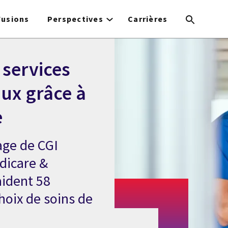
Fusions
Perspectives
Carrières
 services
aux grâce à
e
age de CGI
edicare &
aident 58
choix de soins de