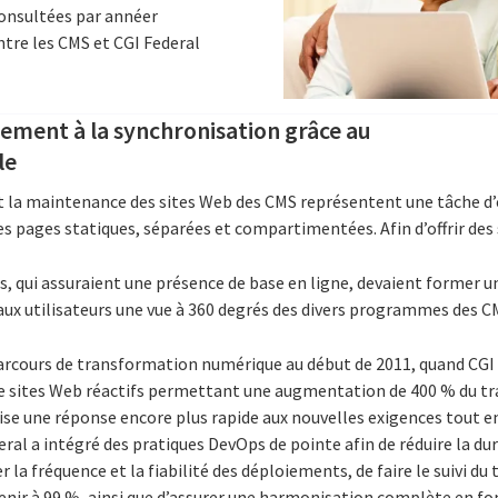
consultées par annéer
ntre les CMS et CGI Federal
ement à la synchronisation grâce au
le
et la maintenance des sites Web des CMS représentent une tâche d’
 pages statiques, séparées et compartimentées. Afin d’offrir des 
es, qui assuraient une présence de base en ligne, devaient former 
aux utilisateurs une vue à 360 degrés des divers programmes des C
rcours de transformation numérique au début de 2011, quand CGI 
 sites Web réactifs permettant une augmentation de 400 % du tra
se une réponse encore plus rapide aux nouvelles exigences tout en
eral a intégré des pratiques DevOps de pointe afin de réduire la dur
la fréquence et la fiabilité des déploiements, de faire le suivi du
enir à 99 %, ainsi que d’assurer une harmonisation complète en fo