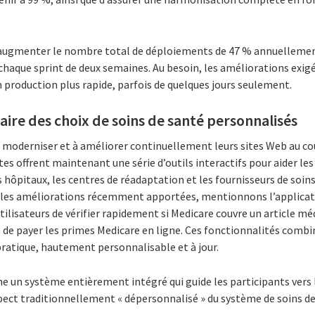
 à augmenter le nombre total de déploiements de 47 % annuellemen
haque sprint de deux semaines. Au besoin, les améliorations exigée
en production plus rapide, parfois de quelques jours seulement.
faire des choix de soins de santé personnalisés
à moderniser et à améliorer continuellement leurs sites Web au co
tes offrent maintenant une série d’outils interactifs pour aider les
hôpitaux, les centres de réadaptation et les fournisseurs de soins 
mi les améliorations récemment apportées, mentionnons l’applica
tilisateurs de vérifier rapidement si Medicare couvre un article méd
ité de payer les primes Medicare en ligne. Ces fonctionnalités comb
pratique, hautement personnalisable et à jour.
 un système entièrement intégré qui guide les participants vers l
pect traditionnellement « dépersonnalisé » du système de soins de