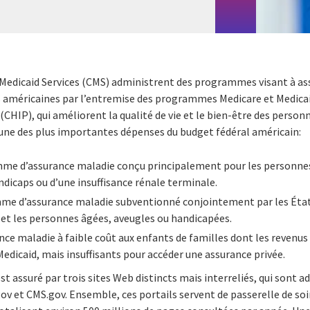
Medicaid Services (CMS) administrent des programmes visant à assu
s américaines par l’entremise des programmes Medicare et Medicaid
CHIP), qui améliorent la qualité de vie et le bien-être des pers
ne des plus importantes dépenses du budget fédéral américain:
me d’assurance maladie conçu principalement pour les personnes d
ndicaps ou d’une insuffisance rénale terminale.
mme d’assurance maladie subventionné conjointement par les Éta
 et les personnes âgées, aveugles ou handicapées.
nce maladie à faible coût aux enfants de familles dont les revenus
dicaid, mais insuffisants pour accéder une assurance privée.
t assuré par trois sites Web distincts mais interreliés, qui sont ad
v et CMS.gov. Ensemble, ces portails servent de passerelle de soi