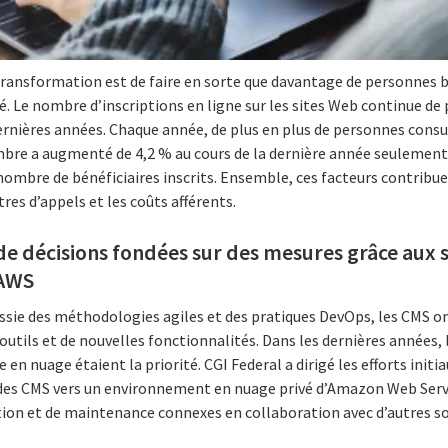
e transformation est de faire en sorte que davantage de personnes 
é. Le nombre d’inscriptions en ligne sur les sites Web continue de 
ernières années. Chaque année, de plus en plus de personnes consu
ombre a augmenté de 4,2 % au cours de la dernière année seulement,
ombre de bénéficiaires inscrits. Ensemble, ces facteurs contribue
tres d’appels et les coûts afférents.
 de décisions fondées sur des mesures grâce aux 
 AWS
ssie des méthodologies agiles et des pratiques DevOps, les CMS on
outils et de nouvelles fonctionnalités. Dans les dernières années,
 en nuage étaient la priorité. CGI Federal a dirigé les efforts init
des CMS vers un environnement en nuage privé d’Amazon Web Servi
ation et de maintenance connexes en collaboration avec d’autres s