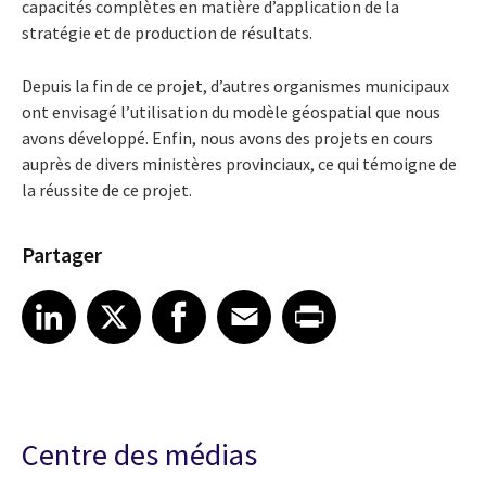
capacités complètes en matière d’application de la
stratégie et de production de résultats.
Depuis la fin de ce projet, d’autres organismes municipaux
ont envisagé l’utilisation du modèle géospatial que nous
avons développé. Enfin, nous avons des projets en cours
auprès de divers ministères provinciaux, ce qui témoigne de
la réussite de ce projet.
Partager
Share article on LinkedIn
Share article on X
Share article on Facebook
Share article on Email
Share article on Print
LinkedIn
X
Facebook
Email
Print
Centre des médias