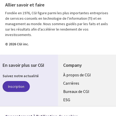
Allier savoir et faire
Fondée en 1976, CGI figure parmi les plus importantes entreprises
de services-conseils en technologie de l’information (TI) et en
management au monde. Nous sommes guidés par les faits et axés
sur les résultats afin d’accélérer le rendement de vos
investissements.
© 2026 CGI inc.
En savoir plus sur CGI
Company
Useful
À propos de CGI
Suivez notre actualité
links
Carrières
Inscription
CANADA
Bureaux de CGI
ESG
FR
Alliances
SUIVEZ-NOUS