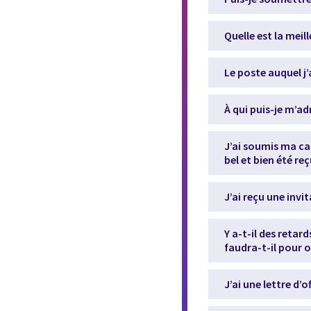
Quelle est la meil
Le poste auquel j’
À qui puis-je m’a
J’ai soumis ma ca
bel et bien été re
J’ai reçu une inv
Y a-t-il des reta
faudra-t-il pour o
J’ai une lettre d’