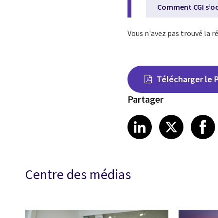
Comment CGI s’oc
Vous n'avez pas trouvé la 
Télécharger le 
Partager
Share on Link
Share on
Sha
LinkedIn
X
Centre des médias