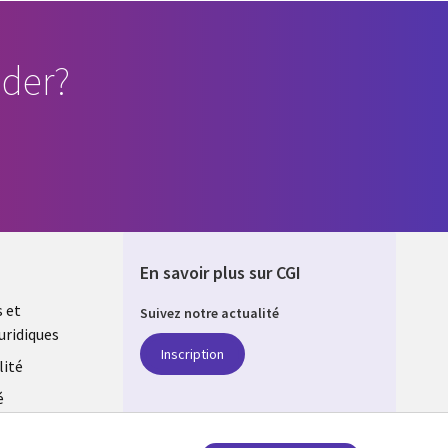
der?
En savoir plus sur CGI
s et
Suivez notre actualité
uridiques
DA
Inscription
lité
é
estion des