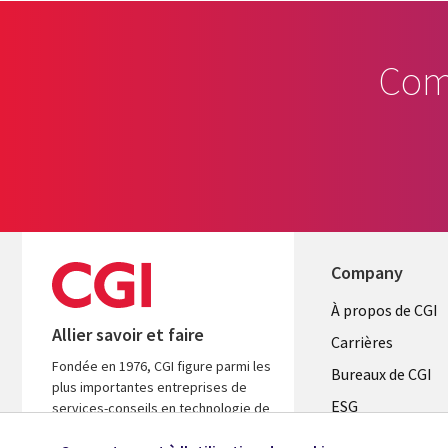
Com
Company
Useful
À propos de CGI
Allier savoir et faire
links
Carrières
Fondée en 1976, CGI figure parmi les
CANADA
Bureaux de CGI
plus importantes entreprises de
ESG
FR
services-conseils en technologie de
l’information (TI) et en management
Alliances