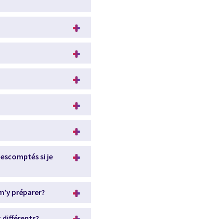
 escomptés si je
 m’y préparer?
 différents?