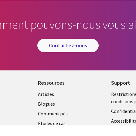
ment pouvons-nous vous ai
contactez-nous
Ressources
Support
Library
Legal
Articles
Restriction
conditions j
Links
CANA
Blogues
Confidentia
CANADA
FR
Communiqués
Accessibilit
Études de cas
FR
Centre de g
Événements