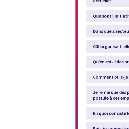
actuelle?
Que sont l'Initiat
Dans quels secteur
CGI organise-t-el
Qu’en est-il des 
Comment puis-je 
Je remarque des p
postule à ces emp
En quoi consiste 
Puis-je soumettre