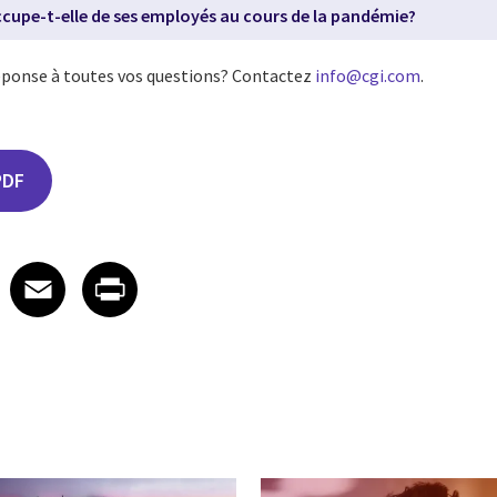
cupe-t-elle de ses employés au cours de la pandémie?
réponse à toutes vos questions? Contactez
info@cgi.com
.
PDF
edIn
 X
re on Facebook
Share on Email
Share on Print
Facebook
Email
Print