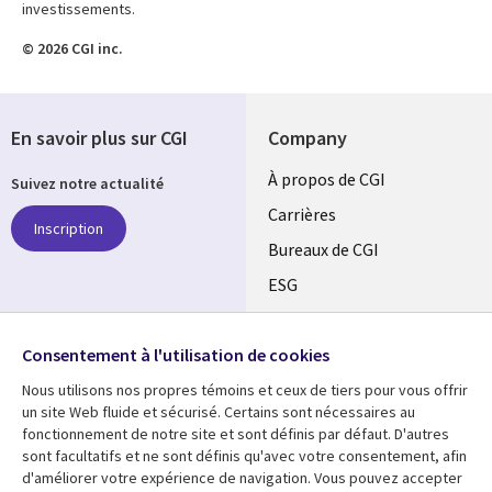
investissements.
© 2026 CGI inc.
En savoir plus sur CGI
Company
Useful
À propos de CGI
Suivez notre actualité
links
Carrières
Inscription
CANADA
Bureaux de CGI
ESG
FR
Alliances
SUIVEZ-NOUS
Consentement à l'utilisation de cookies
Social
Nous utilisons nos propres témoins et ceux de tiers pour vous offrir
Media
un site Web fluide et sécurisé. Certains sont nécessaires au
CANADA
fonctionnement de notre site et sont définis par défaut. D'autres
sont facultatifs et ne sont définis qu'avec votre consentement, afin
Ressources
Support
d'améliorer votre expérience de navigation. Vous pouvez accepter