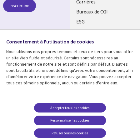
links
Carrières
Inscription
CANADA
Bureaux de CGI
ESG
FR
Alliances
SUIVEZ-NOUS
Consentement à l'utilisation de cookies
Social
Nous utilisons nos propres témoins et ceux de tiers pour vous offrir
Media
un site Web fluide et sécurisé. Certains sont nécessaires au
CANADA
fonctionnement de notre site et sont définis par défaut. D'autres
sont facultatifs et ne sont définis qu'avec votre consentement, afin
Ressources
Support
d'améliorer votre expérience de navigation. Vous pouvez accepter
tous ces témoins optionnels, aucun ou certains d'entre eux.
Library
Legal
Articles
Restrictions et
conditions juridiques
Links
CANADA
Blogues
Confidentialité
CANADA
FR
Communiqués
Accepter tous les cookies
Accessibilité
Études de cas
FR
Personnaliser les cookies
Centre de gestion des
Événements
témoins
Refuser tous les cookies
Points de vue