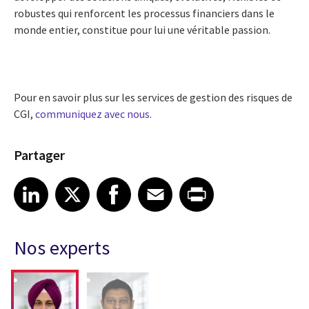
robustes qui renforcent les processus financiers dans le
monde entier, constitue pour lui une véritable passion.
Pour en savoir plus sur les services de gestion des risques de
CGI,
communiquez avec nous.
Partager
Share article on LinkedIn
Share article on X
Share article on Facebook
Share article on Email
Share article on Print
LinkedIn
X
Facebook
Email
Print
Nos experts