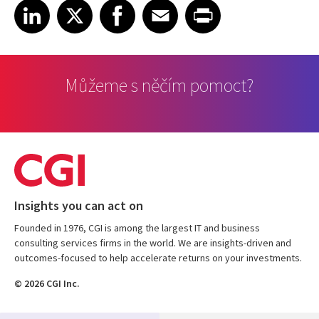
Share on LinkedIn
Share on X
Share on Facebook
Share on Email
Share on Print
LinkedIn
X
Facebook
Email
Print
Můžeme s něčím pomoct?
Insights you can act on
Founded in 1976, CGI is among the largest IT and business
consulting services firms in the world. We are insights-driven and
outcomes-focused to help accelerate returns on your investments.
© 2026 CGI Inc.