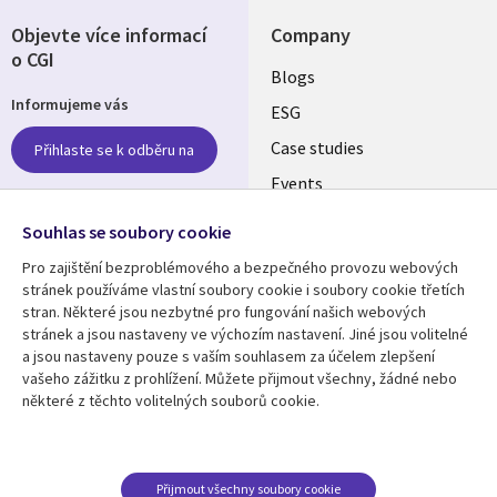
Objevte více informací
Company
o CGI
Useful
Blogs
Informujeme vás
links
ESG
SLOVAKIA
Case studies
Přihlaste se k odběru na
Events
Media center
Follow us
Souhlas se soubory cookie
Newsroom
Pro zajištění bezproblémového a bezpečného provozu webových
Social
stránek používáme vlastní soubory cookie i soubory cookie třetích
Media
stran. Některé jsou nezbytné pro fungování našich webových
SLOVAKIA
stránek a jsou nastaveny ve výchozím nastavení. Jiné jsou volitelné
a jsou nastaveny pouze s vaším souhlasem za účelem zlepšení
Resource center
Support
vašeho zážitku z prohlížení. Můžete přijmout všechny, žádné nebo
některé z těchto volitelných souborů cookie.
Library
Legal
Articles
Privacy
Links
SLOVAKIA
Blogs
Cookie Consent
SLOVAKIA
Case studies
Přijmout všechny soubory cookie