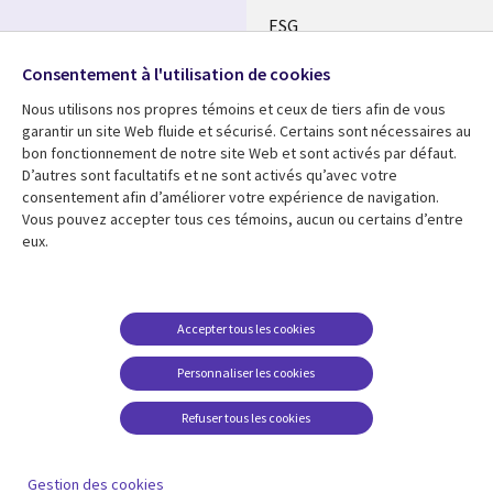
ESG
FR
Alliances
Suivez-nous
Consentement à l'utilisation de cookies
Nous utilisons nos propres témoins et ceux de tiers afin de vous
Social
garantir un site Web fluide et sécurisé. Certains sont nécessaires au
Media
bon fonctionnement de notre site Web et sont activés par défaut.
CANADA
D’autres sont facultatifs et ne sont activés qu’avec votre
consentement afin d’améliorer votre expérience de navigation.
Ressources
Support
Vous pouvez accepter tous ces témoins, aucun ou certains d’entre
eux.
Library
Legal
Articles
Restrictions et
conditions juridiques
Links
CANADA
Blogues
Confidentialité
CANADA
FR
Communiqués
Accepter tous les cookies
Accessibilité
Études de cas
FR
Personnaliser les cookies
Centre de gestion des
Événements
témoins
Refuser tous les cookies
Points de vue
En voir plus
Gestion des cookies