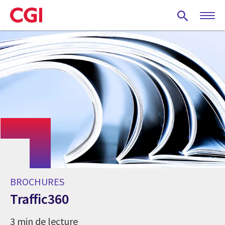
Skip
to
main
content
BROCHURES
Traffic360
3 min de lecture