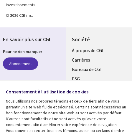
investissements.
© 2026 CGI inc.
En savoir plus sur CGI
Société
Useful
À propos de CGI
Pour ne rien manquer
links
Carrières
Abonnement
CANADA
Bureaux de CGI
ESG
FR
Alliances
Suivez-nous
Consentement à l'utilisation de cookies
Nous utilisons nos propres témoins et ceux de tiers afin de vous
Social
garantir un site Web fluide et sécurisé. Certains sont nécessaires au
Media
bon fonctionnement de notre site Web et sont activés par défaut.
CANADA
D’autres sont facultatifs et ne sont activés qu’avec votre
consentement afin d’améliorer votre expérience de navigation.
Ressources
Support
Vous pouvez accepter tous ces témoins, aucun ou certains d’entre