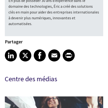
En plus de posséder 30 ans d’expérience dans le
domaine des technologies, Éric a créé des solutions
clés en main pour aider des entreprises internationales
à devenir plus numériques, innovantes et
automatisées.
Partager
Share article on LinkedIn
Share article on X
Share article on Facebook
Share article on Email
Share article on Print
LinkedIn
X
Facebook
Email
Print
Centre des médias