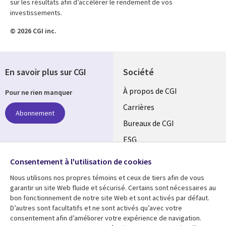
sur les résultats afin d’accélérer le rendement de vos
investissements.
© 2026 CGI inc.
En savoir plus sur CGI
Société
Useful
À propos de CGI
Pour ne rien manquer
links
Carrières
Abonnement
CANADA
Bureaux de CGI
ESG
FR
Alliances
Suivez-nous
Consentement à l'utilisation de cookies
Nous utilisons nos propres témoins et ceux de tiers afin de vous
Social
garantir un site Web fluide et sécurisé. Certains sont nécessaires au
Media
bon fonctionnement de notre site Web et sont activés par défaut.
CANADA
D’autres sont facultatifs et ne sont activés qu’avec votre
consentement afin d’améliorer votre expérience de navigation.
Ressources
Support