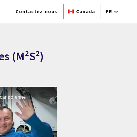
Contactez-nous
Canada
FR
es (M²S²)
 canadienne