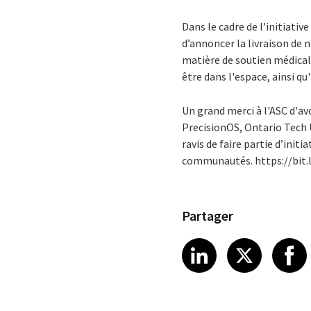
Dans le cadre de l’initiati
d’annoncer la livraison de
matière de soutien médical
être dans l'espace, ainsi qu'
Un grand merci à l'ASC d'av
PrecisionOS, Ontario Tech U
ravis de faire partie d’init
communautés. https://bit.
Partager
Share article
Share art
Shar
LinkedIn
X