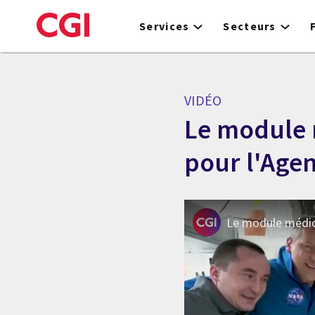
Skip
to
Services
Secteurs
main
content
VIDÉO
Le module 
pour l'Age
Le module médica