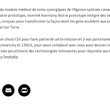
ve du module médical de soins synergiques de l'Agence spatiale ca
 notre prototype, nommé Harmony. Notre prototype intègre des t
, conçues pour transformer la façon dont les gens accèdent aux so
ici sur Terre.
oir choisi CGI pour faire partie de cette mission et à nos partenai
niversity et 12Volt, pour avoir collaboré avec nous pour donner v
iatives qui utilisent des technologies innovantes pour répondre aux
ly/3wyby6p
 on LinkedIn
icle on X
e article on Facebook
Share article on Email
Share article on Print
Facebook
Email
Print