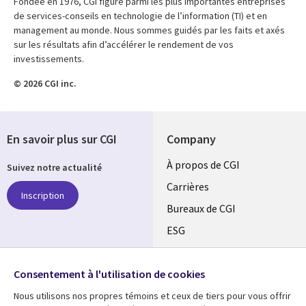
Fondée en 1976, CGI figure parmi les plus importantes entreprises
de services-conseils en technologie de l’information (TI) et en
management au monde. Nous sommes guidés par les faits et axés
sur les résultats afin d’accélérer le rendement de vos
investissements.
© 2026 CGI inc.
En savoir plus sur CGI
Company
Useful
À propos de CGI
Suivez notre actualité
links
Carrières
Inscription
CANADA
Bureaux de CGI
ESG
FR
Alliances
SUIVEZ-NOUS
Consentement à l'utilisation de cookies
Social
Nous utilisons nos propres témoins et ceux de tiers pour vous offrir
Media