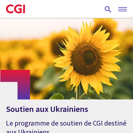
Skip
to
main
content
Soutien aux Ukrainiens
Le programme de soutien de CGI destiné
aux Ukrainiens