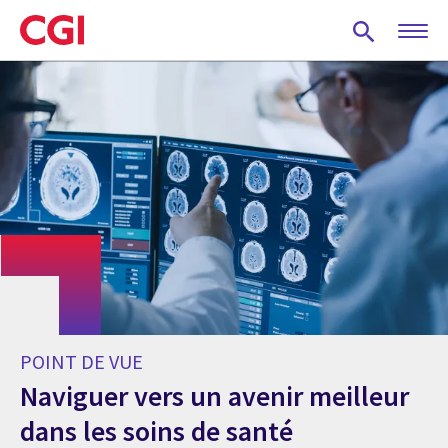
Skip
to
main
content
POINT DE VUE
Naviguer vers un avenir meilleur
dans les soins de santé