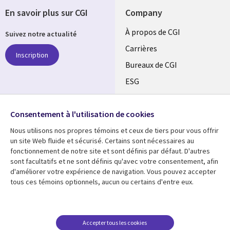
En savoir plus sur CGI
Company
Useful
À propos de CGI
Suivez notre actualité
links
Carrières
Inscription
CANADA
Bureaux de CGI
ESG
FR
Alliances
SUIVEZ-NOUS
Consentement à l'utilisation de cookies
Social
Nous utilisons nos propres témoins et ceux de tiers pour vous offrir
Media
un site Web fluide et sécurisé. Certains sont nécessaires au
CANADA
fonctionnement de notre site et sont définis par défaut. D'autres
sont facultatifs et ne sont définis qu'avec votre consentement, afin
Ressources
Support
d'améliorer votre expérience de navigation. Vous pouvez accepter
tous ces témoins optionnels, aucun ou certains d'entre eux.
Library
Legal
Articles
Restrictions et
conditions juridiques
Links
CANADA
Blogues
Confidentialité
CANADA
FR
Communiqués
Accepter tous les cookies