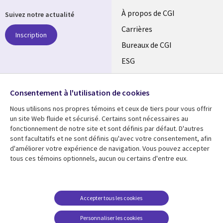
Useful
À propos de CGI
Suivez notre actualité
links
Carrières
Inscription
CANADA
Bureaux de CGI
ESG
FR
Alliances
SUIVEZ-NOUS
Consentement à l'utilisation de cookies
Social
Nous utilisons nos propres témoins et ceux de tiers pour vous offrir
Media
un site Web fluide et sécurisé. Certains sont nécessaires au
CANADA
fonctionnement de notre site et sont définis par défaut. D'autres
sont facultatifs et ne sont définis qu'avec votre consentement, afin
Ressources
Support
d'améliorer votre expérience de navigation. Vous pouvez accepter
tous ces témoins optionnels, aucun ou certains d'entre eux.
Library
Legal
Articles
Restrictions et
conditions juridiques
Links
CANADA
Blogues
Confidentialité
CANADA
FR
Communiqués
Accepter tous les cookies
Accessibilité
Études de cas
FR
Personnaliser les cookies
Centre de gestion des