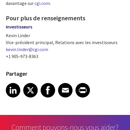
davantage sur
cgi.com
.
Pour plus de renseignements
Investisseurs
Kevin Linder
Vice-président principal, Relations avec les investisseurs
kevin.linder@cgi.com
+1 905-973-8363
Partager
Share article on LinkedIn
Share article on X
Share article on Facebook
Share article on Email
Share article on Print
LinkedIn
X
Facebook
Email
Print
Comment pouvons-nous vous aider?