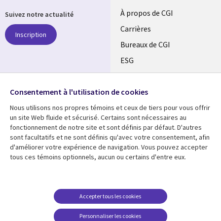
Useful
À propos de CGI
Suivez notre actualité
links
Carrières
Inscription
CANADA
Bureaux de CGI
ESG
FR
Alliances
SUIVEZ-NOUS
Consentement à l'utilisation de cookies
Social
Nous utilisons nos propres témoins et ceux de tiers pour vous offrir
Media
un site Web fluide et sécurisé. Certains sont nécessaires au
CANADA
fonctionnement de notre site et sont définis par défaut. D'autres
sont facultatifs et ne sont définis qu'avec votre consentement, afin
Ressources
Support
d'améliorer votre expérience de navigation. Vous pouvez accepter
tous ces témoins optionnels, aucun ou certains d'entre eux.
Library
Legal
Articles
Restrictions et
conditions juridiques
Links
CANADA
Blogues
Confidentialité
CANADA
FR
Communiqués
Accepter tous les cookies
Accessibilité
Études de cas
FR
Personnaliser les cookies
Centre de gestion des