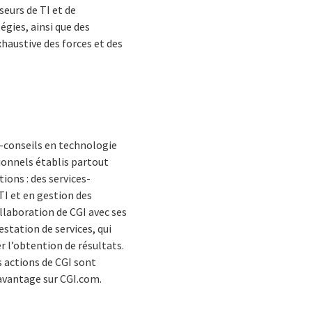
eurs de TI et de
égies, ainsi que des
xhaustive des forces et des
s-conseils en technologie
ionnels établis partout
ions : des services-
TI et en gestion des
ollaboration de CGI avec ses
estation de services, qui
r l’obtention de résultats.
es actions de CGI sont
davantage sur CGI.com.