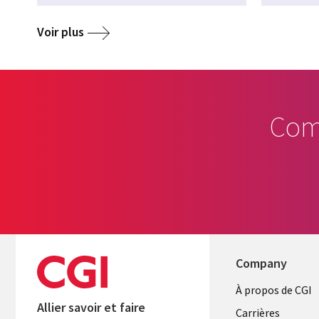
Voir plus
Com
Company
Useful
À propos de CGI
Allier savoir et faire
links
Carrières