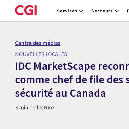
Skip
to
Services
Secteurs
main
content
Centre des médias
NOUVELLES LOCALES
IDC MarketScape reconn
comme chef de file des 
sécurité au Canada
3 min de lecture