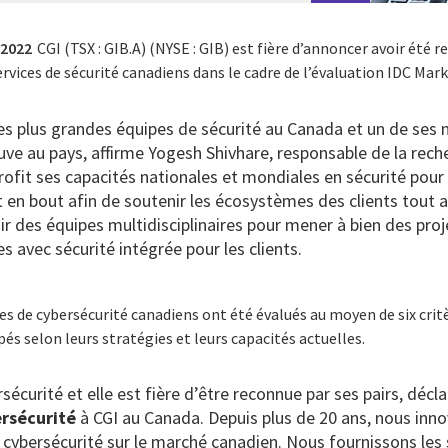
 2022
CGI (TSX : GIB.A) (NYSE : GIB) est fière d’annoncer avoir été
ervices de sécurité canadiens dans le cadre de l’évaluation IDC Mar
es plus grandes équipes de sécurité au Canada et un de ses 
ouve au pays, affirme Yogesh Shivhare, responsable de la rec
rofit ses capacités nationales et mondiales en sécurité pour 
 en bout afin de soutenir les écosystèmes des clients tout a
nir des équipes multidisciplinaires pour mener à bien des pr
 avec sécurité intégrée pour les clients.
ces de cybersécurité canadiens ont été évalués au moyen de six cri
s selon leurs stratégies et leurs capacités actuelles.
rsécurité
et elle est fière d’être reconnue par ses pairs, décla
rsécurité
à CGI au Canada
. Depuis plus de 20 ans, nous inn
n cybersécurité sur le marché canadien. Nous fournissons les