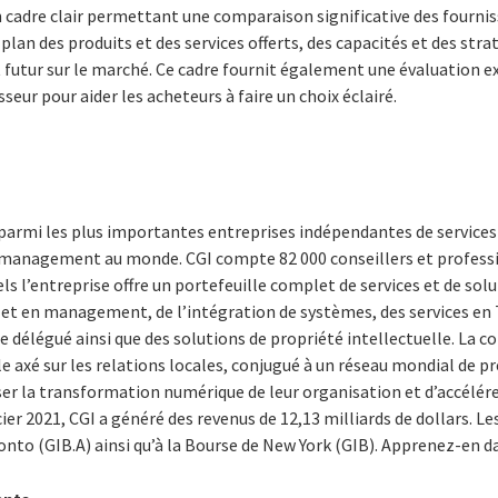
cadre clair permettant une comparaison significative des fourniss
an des produits et des services offerts, des capacités et des strat
t futur sur le marché. Ce cadre fournit également une évaluation e
seur pour aider les acheteurs à faire un choix éclairé.
 parmi les plus importantes entreprises indépendantes de service
n management au monde. CGI compte 82 000 conseillers et profess
s l’entreprise offre un portefeuille complet de services et de solut
 et en management, de l’intégration de systèmes, des services en 
e délégué ainsi que des solutions de propriété intellectuelle. La c
e axé sur les relations locales, conjugué à un réseau mondial de pr
ser la transformation numérique de leur organisation et d’accélére
cier 2021, CGI a généré des revenus de 12,13 milliards de dollars. L
ronto (GIB.A) ainsi qu’à la Bourse de New York (GIB). Apprenez-en 