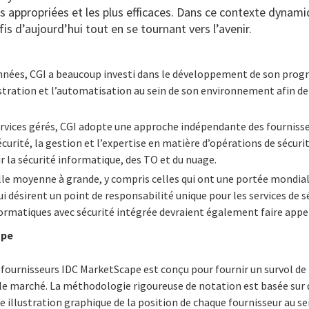
us appropriées et les plus efficaces. Dans ce contexte dynam
fis d’aujourd’hui tout en se tournant vers l’avenir.
 années, CGI a beaucoup investi dans le développement de son pr
stration et l’automatisation au sein de son environnement afin de
ervices gérés, CGI adopte une approche indépendante des fournisse
curité, la gestion et l’expertise en matière d’opérations de sécurité
ur la sécurité informatique, des TO et du nuage.
lle moyenne à grande, y compris celles qui ont une portée mondiale
i désirent un point de responsabilité unique pour les services de s
formatiques avec sécurité intégrée devraient également faire appel
ape
fournisseurs IDC MarketScape est conçu pour fournir un survol de 
 le marché. La méthodologie rigoureuse de notation est basée sur de
e illustration graphique de la position de chaque fournisseur au se