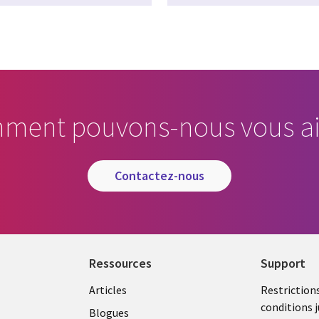
ment pouvons-nous vous ai
contactez-nous
Ressources
Support
Library
Legal
Articles
Restriction
conditions j
Links
CANA
Blogues