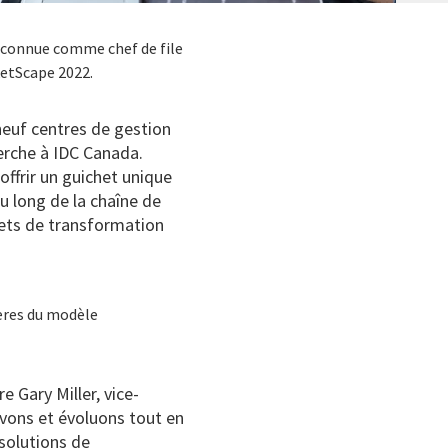
 reconnue comme chef de file
ketScape 2022.
neuf centres de gestion
herche à IDC Canada.
offrir un guichet unique
u long de la chaîne de
ojets de transformation
tères du modèle
re Gary Miller,
vice-
ovons et évoluons tout en
 solutions de