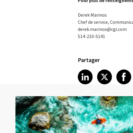
Pour plus de renseignem
Derek Marinos
Chef de service, Communica
derek.marinos@cgi.com
514-210-5141
Partager
Share article
Share art
Shar
LinkedIn
X