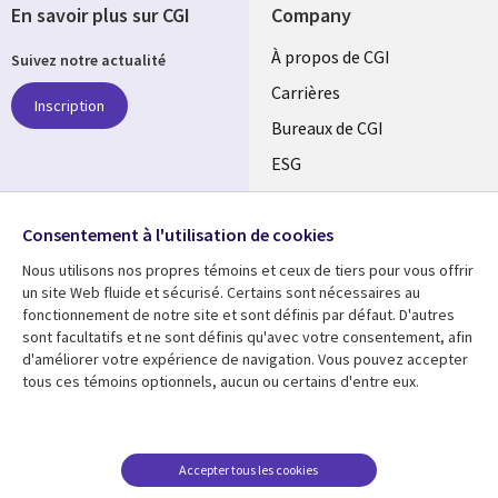
En savoir plus sur CGI
Company
Useful
À propos de CGI
Suivez notre actualité
links
Carrières
Inscription
CANADA
Bureaux de CGI
ESG
FR
Alliances
SUIVEZ-NOUS
Consentement à l'utilisation de cookies
Social
Nous utilisons nos propres témoins et ceux de tiers pour vous offrir
Media
un site Web fluide et sécurisé. Certains sont nécessaires au
CANADA
fonctionnement de notre site et sont définis par défaut. D'autres
sont facultatifs et ne sont définis qu'avec votre consentement, afin
Ressources
Support
d'améliorer votre expérience de navigation. Vous pouvez accepter
tous ces témoins optionnels, aucun ou certains d'entre eux.
Library
Legal
Articles
Restrictions et
conditions juridiques
Links
CANADA
Blogues
Confidentialité
CANADA
FR
Communiqués
Accepter tous les cookies
Accessibilité
Études de cas