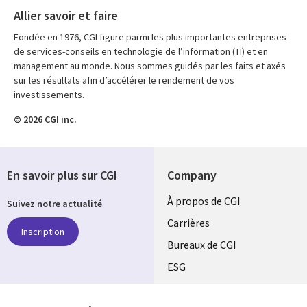
Allier savoir et faire
Fondée en 1976, CGI figure parmi les plus importantes entreprises
de services-conseils en technologie de l’information (TI) et en
management au monde. Nous sommes guidés par les faits et axés
sur les résultats afin d’accélérer le rendement de vos
investissements.
© 2026 CGI inc.
En savoir plus sur CGI
Company
Useful
À propos de CGI
Suivez notre actualité
links
Carrières
Inscription
CANADA
Bureaux de CGI
ESG
FR
Alliances
SUIVEZ-NOUS