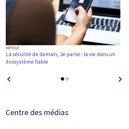
ARTICLE
AR
La sécurité de demain, 3e partie : la vie dans un
La
écosystème fiable
In
Centre des médias