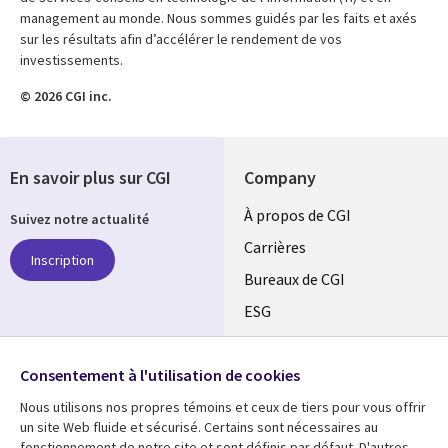
management au monde. Nous sommes guidés par les faits et axés
sur les résultats afin d’accélérer le rendement de vos
investissements.
© 2026 CGI inc.
En savoir plus sur CGI
Company
Useful
À propos de CGI
Suivez notre actualité
links
Carrières
Inscription
CANADA
Bureaux de CGI
ESG
FR
Alliances
SUIVEZ-NOUS
Consentement à l'utilisation de cookies
Social
Nous utilisons nos propres témoins et ceux de tiers pour vous offrir
Media
un site Web fluide et sécurisé. Certains sont nécessaires au
CANADA
fonctionnement de notre site et sont définis par défaut. D'autres