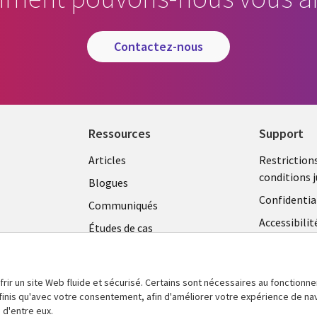
contactez-nous
Ressources
Support
Library
Legal
Articles
Restriction
conditions j
Links
CANA
Blogues
Confidentia
CANADA
FR
Communiqués
Accessibilit
Études de cas
FR
Centre de g
Événements
témoins
Points de vue
frir un site Web fluide et sécurisé. Certains sont nécessaires au fonctionn
En voir plus
définis qu'avec votre consentement, afin d'améliorer votre expérience de na
 d'entre eux.