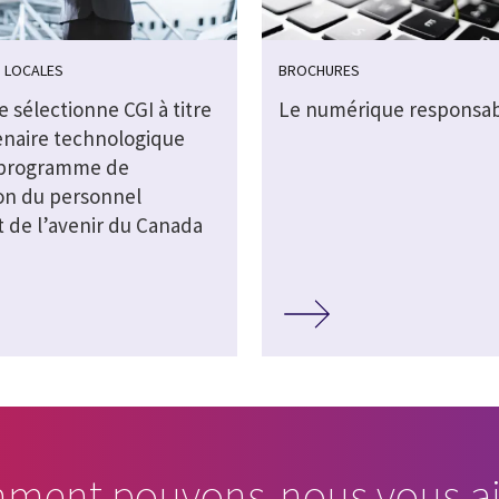
 LOCALES
BROCHURES
 sélectionne CGI à titre
Le numérique responsa
enaire technologique
 programme de
on du personnel
t de l’avenir du Canada
ment pouvons-nous vous ai