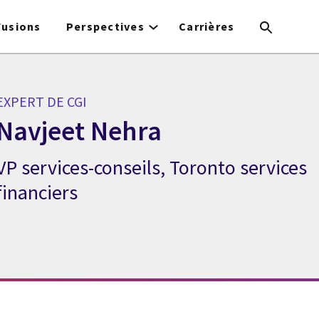
Fusions
Perspectives
Carrières
EXPERT DE CGI
Navjeet Nehra
VP services-conseils, Toronto services
Expert de CGI Navjeet Nehra
financiers