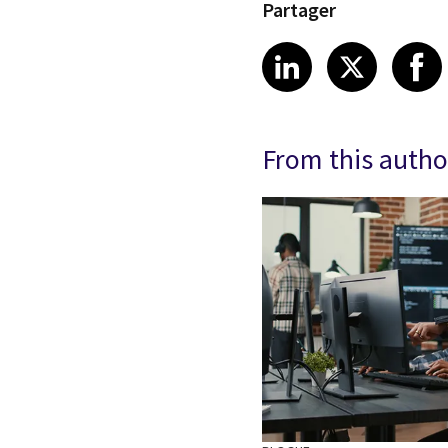
Partager
Share article
Share art
Shar
LinkedIn
X
From this autho