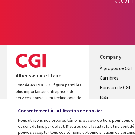
Company
Useful
À propos de CGI
Allier savoir et faire
links
Carrières
Fondée en 1976, CGI figure parmi les
CANADA
Bureaux de CGI
plus importantes entreprises de
ESG
FR
services-conseils en technologie de
l’information (TI) et en management
Alliances
Consentement à l'utilisation de cookies
au monde. Nous sommes guidés par
les faits et axés sur les résultats afin
Nous utilisons nos propres témoins et ceux de tiers pour vous of
d’accélérer le rendement de vos
et sont définis par défaut. D'autres sont facultatifs et ne sont 
investissements.
pouvez accepter tous ces témoins optionnels, aucun ou certains