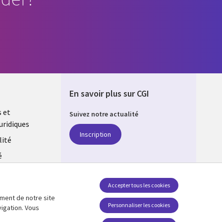
En savoir plus sur CGI
s et
Suivez notre actualité
uridiques
DA
Inscription
lité
é
estion des
Accepter tous les cookies
ement de notre site
SUIVEZ-NOUS
Personnaliser les cookies
vigation. Vous