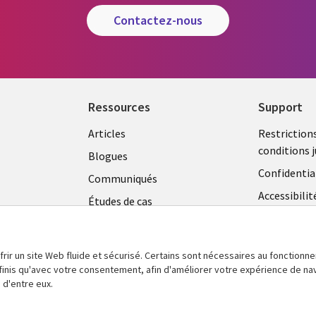
contactez-nous
Ressources
Support
Library
Legal
Articles
Restriction
conditions j
Links
CANA
Blogues
Confidentia
CANADA
FR
Communiqués
Accessibilit
Études de cas
FR
Centre de g
Événements
témoins
Points de vue
frir un site Web fluide et sécurisé. Certains sont nécessaires au fonctionn
En voir plus
définis qu'avec votre consentement, afin d'améliorer votre expérience de na
 d'entre eux.