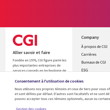
Company
Useful
À propos de CGI
Allier savoir et faire
links
Carrières
Fondée en 1976, CGI figure parmi les
CANADA
Bureaux de CGI
plus importantes entreprises de
ESG
FR
services-conseils en technologie de
l’information (TI) et en management
Alliances
au monde. Nous sommes guidés par
Consentement à l'utilisation de cookies
les faits et axés sur les résultats afin
Nous utilisons nos propres témoins et ceux de tiers pour vous of
d’accélérer le rendement de vos
et sont définis par défaut. D'autres sont facultatifs et ne sont 
investissements.
pouvez accepter tous ces témoins optionnels, aucun ou certains
© 2026 CGI inc.
Gestion des cookies