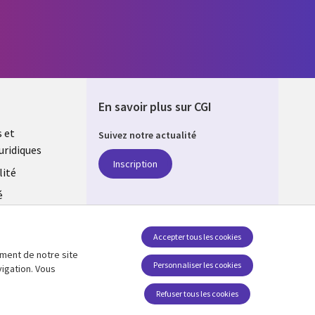
En savoir plus sur CGI
s et
Suivez notre actualité
uridiques
DA
Inscription
lité
é
estion des
Accepter tous les cookies
ement de notre site
SUIVEZ-NOUS
Personnaliser les cookies
vigation. Vous
Social Media CANADA
Refuser tous les cookies