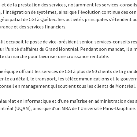
 et de la prestation des services, notamment les services-conseil
, l'intégration de systèmes, ainsi que l'évolution continue des cent
éospatial de CGI à Québec. Ses activités principales s'étendent a
ance et des services financiers.
il occupait le poste de vice-président senior, services-conseils r
ur l'unité d’affaires du Grand Montréal. Pendant son mandat, il a m
e du marché pour favoriser une croissance rentable.
ne équipe offrant les services de CGI à plus de 50 clients de la gra
 vente au détail, le transport, les télécommunications et le gouve
 conseil en management qui soutient tous les clients de Montréal.
ccalauréat en informatique et d'une maîtrise en administration des 
ntréal (UQAM), ainsi que d’un MBA de l'Université Paris-Dauphine.