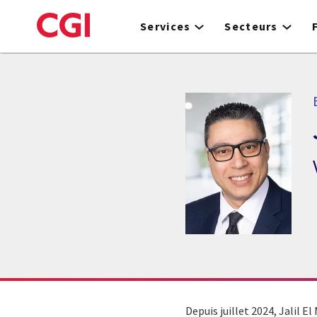
Skip
to
Services
Secteurs
main
content
E
Depuis juillet 2024, Jalil El