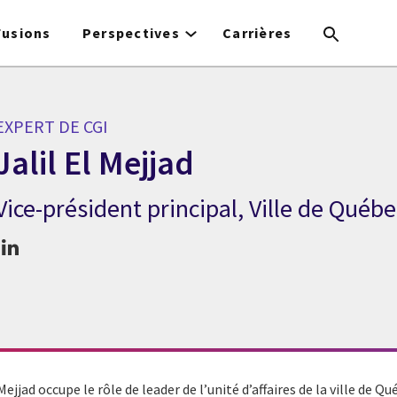
Fusions
Perspectives
Carrières
EXPERT DE CGI
Jalil El Mejjad
Vice-président principal, Ville de Québe
xpert de CGI Jalil El Mejjad
 Mejjad occupe le rôle de leader de l’unité d’affaires de la ville de Q