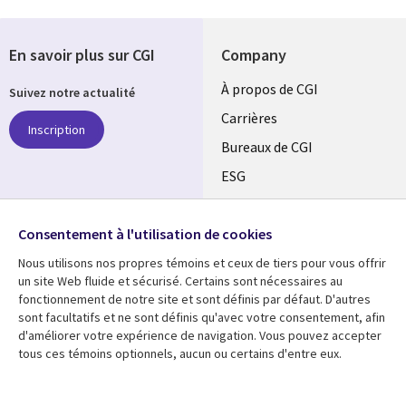
En savoir plus sur CGI
Company
Useful
À propos de CGI
Suivez notre actualité
links
Carrières
Inscription
CANADA
Bureaux de CGI
ESG
FR
Alliances
SUIVEZ-NOUS
Consentement à l'utilisation de cookies
Social
Nous utilisons nos propres témoins et ceux de tiers pour vous offrir
Media
un site Web fluide et sécurisé. Certains sont nécessaires au
CANADA
fonctionnement de notre site et sont définis par défaut. D'autres
sont facultatifs et ne sont définis qu'avec votre consentement, afin
Ressources
Support
d'améliorer votre expérience de navigation. Vous pouvez accepter
tous ces témoins optionnels, aucun ou certains d'entre eux.
Library
Legal
Articles
Restrictions et
conditions juridiques
Links
CANADA
Blogues