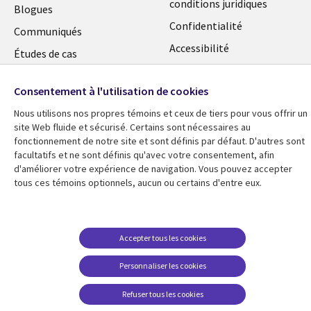
conditions juridiques
Links
CANADA
Blogues
Confidentialité
CANADA
FR
Communiqués
Accessibilité
Études de cas
FR
Centre de gestion des
Événements
témoins
Consentement à l'utilisation de cookies
Points de vue
Nous utilisons nos propres témoins et ceux de tiers pour vous offrir un
En voir plus
site Web fluide et sécurisé. Certains sont nécessaires au
fonctionnement de notre site et sont définis par défaut. D'autres sont
facultatifs et ne sont définis qu'avec votre consentement, afin
d'améliorer votre expérience de navigation. Vous pouvez accepter
tous ces témoins optionnels, aucun ou certains d'entre eux.
Accepter tous les cookies
Personnaliser les cookies
Refuser tous les cookies