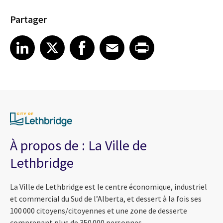
Partager
Share article on LinkedIn
Share article on X
Share article on Facebook
Share article on Email
Share article on Print
LinkedIn
X
Facebook
Email
Print
À propos de : La Ville de
Lethbridge
La Ville de Lethbridge est le centre économique, industriel
et commercial du Sud de l’Alberta, et dessert à la fois ses
100 000 citoyens/citoyennes et une zone de desserte
comprenant plus de 350 000 personnes.