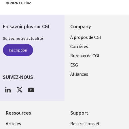
© 2026 CGI inc.
En savoir plus sur CGI
Company
Useful
À propos de CGI
Suivez notre actualité
links
Carrières
Inscription
CANADA
Bureaux de CGI
ESG
FR
Alliances
SUIVEZ-NOUS
Social
Media
CANADA
Ressources
Support
Library
Legal
Articles
Restrictions et