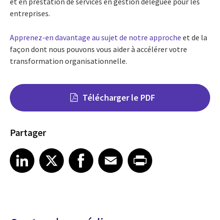
et en prestation de services en gestion déléguée pour les
entreprises.
Apprenez-en davantage au sujet de notre approche
et de la
façon dont nous pouvons vous aider à
accélérer votre
transformation organisationnelle.
Télécharger le PDF
Partager
Share on LinkedIn
Share on X
Share on Facebook
Share on Email
Share on Print
LinkedIn
X
Facebook
Email
Print