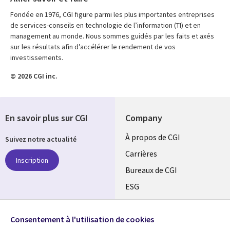
Fondée en 1976, CGI figure parmi les plus importantes entreprises
de services-conseils en technologie de l’information (TI) et en
management au monde. Nous sommes guidés par les faits et axés
sur les résultats afin d’accélérer le rendement de vos
investissements.
© 2026 CGI inc.
En savoir plus sur CGI
Company
Useful
À propos de CGI
Suivez notre actualité
links
Carrières
Inscription
CANADA
Bureaux de CGI
ESG
FR
Alliances
SUIVEZ-NOUS
Consentement à l'utilisation de cookies
Social