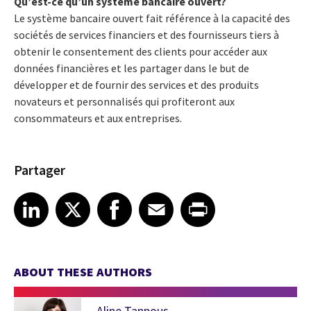
Qu’est-ce qu’un système bancaire ouvert?
Le système bancaire ouvert fait référence à la capacité des
sociétés de services financiers et des fournisseurs tiers à
obtenir le consentement des clients pour accéder aux
données financières et les partager dans le but de
développer et de fournir des services et des produits
novateurs et personnalisés qui profiteront aux
consommateurs et aux entreprises.
Partager
Share article on LinkedIn
Share article on X
Share article on Facebook
Share article on Email
Share article on Print
LinkedIn
X
Facebook
Email
Print
ABOUT THESE AUTHORS
Aline Tannous