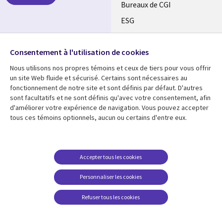
CANADA
Bureaux de CGI
ESG
FR
Alliances
SUIVEZ-NOUS
Consentement à l'utilisation de cookies
Social
Nous utilisons nos propres témoins et ceux de tiers pour vous offrir
Media
un site Web fluide et sécurisé. Certains sont nécessaires au
CANADA
fonctionnement de notre site et sont définis par défaut. D'autres
sont facultatifs et ne sont définis qu'avec votre consentement, afin
Ressources
Support
d'améliorer votre expérience de navigation. Vous pouvez accepter
tous ces témoins optionnels, aucun ou certains d'entre eux.
Library
Legal
Articles
Restrictions et
conditions juridiques
Links
CANADA
Blogues
Confidentialité
CANADA
FR
Communiqués
Accepter tous les cookies
Accessibilité
Études de cas
FR
Personnaliser les cookies
Centre de gestion des
Événements
témoins
Refuser tous les cookies
Points de vue
En voir plus