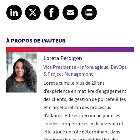
Share article on LinkedIn
Share article on X
Share article on Facebook
Share article on Email
Share article on Print
LinkedIn
X
Facebook
Email
Print
À PROPOS DE L’AUTEUR
Loreta Perdigon
Vice Présidente - Infonuagique, DevOps
& Project Management
Loreta cumule plus de 20 ans
d’expérience en matière d’engagement
des clients, de gestion de portefeuilles
et d’amélioration des processus
d’affaires. Elle est reconnue pour ses
solides compétences en leadership et
elle a joué un rôle déterminant dans
l’élaboration et la stabilisation des