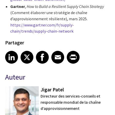
Gartner
,
How to Build a Resilient Supply Chain Strategy
(Comment élaborer une stratégie de chaîne
d’approvisionnement résiliente), mars 2025.
https://www.gartner.com/fr/supply-
chain/trends/supply-chain-network
Partager
Share article on LinkedIn
Share article on X
Share article on Facebook
Share article on Email
Share article on Print
LinkedIn
X
Facebook
Email
Print
Auteur
Jigar Patel
Directeur des services-conseils et
responsable mondial de la chaîne
d’approvisionnement