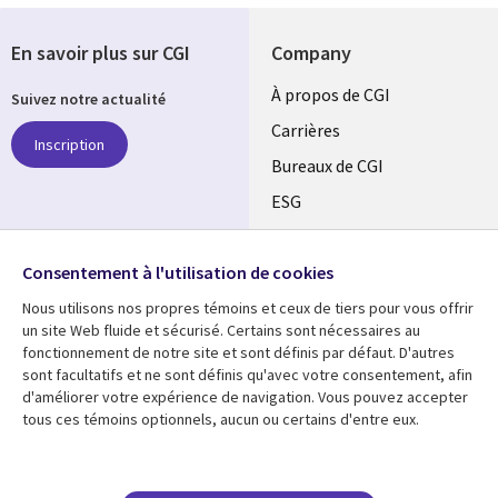
En savoir plus sur CGI
Company
Useful
À propos de CGI
Suivez notre actualité
links
Carrières
Inscription
CANADA
Bureaux de CGI
ESG
FR
Alliances
SUIVEZ-NOUS
Consentement à l'utilisation de cookies
Social
Nous utilisons nos propres témoins et ceux de tiers pour vous offrir
Media
un site Web fluide et sécurisé. Certains sont nécessaires au
CANADA
fonctionnement de notre site et sont définis par défaut. D'autres
sont facultatifs et ne sont définis qu'avec votre consentement, afin
Ressources
Support
d'améliorer votre expérience de navigation. Vous pouvez accepter
tous ces témoins optionnels, aucun ou certains d'entre eux.
Library
Legal
Articles
Restrictions et
conditions juridiques
Links
CANADA
Blogues
Confidentialité