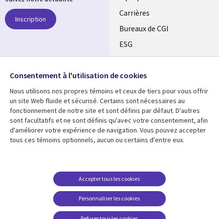
links
Carrières
Inscription
CANADA
Bureaux de CGI
ESG
FR
Alliances
SUIVEZ-NOUS
Consentement à l'utilisation de cookies
Social
Nous utilisons nos propres témoins et ceux de tiers pour vous offrir
Media
un site Web fluide et sécurisé. Certains sont nécessaires au
CANADA
fonctionnement de notre site et sont définis par défaut. D'autres
sont facultatifs et ne sont définis qu'avec votre consentement, afin
Ressources
Support
d'améliorer votre expérience de navigation. Vous pouvez accepter
tous ces témoins optionnels, aucun ou certains d'entre eux.
Library
Legal
Articles
Restrictions et
conditions juridiques
Links
CANADA
Blogues
Confidentialité
CANADA
FR
Communiqués
Accepter tous les cookies
Accessibilité
Études de cas
FR
Personnaliser les cookies
Centre de gestion des
Événements
témoins
Refuser tous les cookies