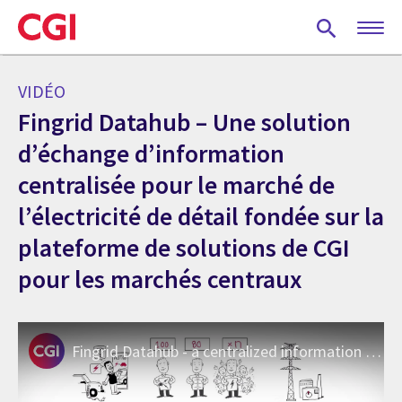
Skip
to
main
content
VIDÉO
Fingrid Datahub – Une solution
d’échange d’information
centralisée pour le marché de
l’électricité de détail fondée sur la
plateforme de solutions de CGI
pour les marchés centraux
Fingrid Datahub - a centralized information exchange system for the electricity retail market