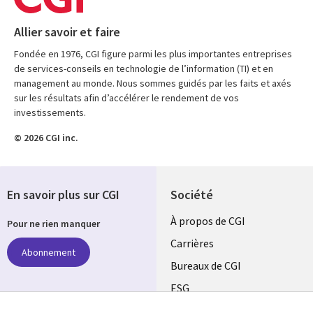
Allier savoir et faire
Fondée en 1976, CGI figure parmi les plus importantes entreprises
de services-conseils en technologie de l’information (TI) et en
management au monde. Nous sommes guidés par les faits et axés
sur les résultats afin d’accélérer le rendement de vos
investissements.
© 2026 CGI inc.
En savoir plus sur CGI
Société
Useful
À propos de CGI
Pour ne rien manquer
links
Carrières
Abonnement
CANADA
Bureaux de CGI
ESG
FR
Alliances