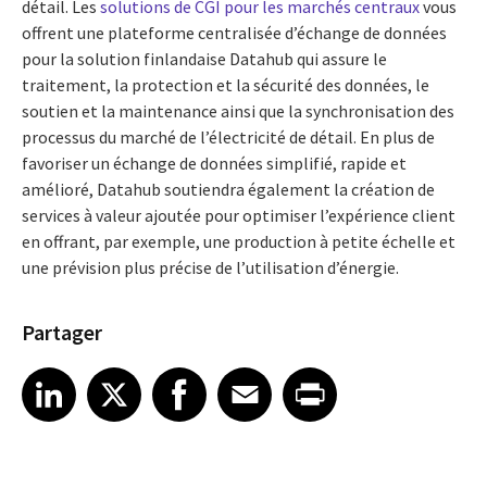
détail. Les
solutions de CGI pour les marchés centraux
vous
offrent une plateforme centralisée d’échange de données
pour la solution finlandaise Datahub qui assure le
traitement, la protection et la sécurité des données, le
soutien et la maintenance ainsi que la synchronisation des
processus du marché de l’électricité de détail. En plus de
favoriser un échange de données simplifié, rapide et
amélioré, Datahub soutiendra également la création de
services à valeur ajoutée pour optimiser l’expérience client
en offrant, par exemple, une production à petite échelle et
une prévision plus précise de l’utilisation d’énergie.
Partager
Share article on LinkedIn
Share article on X
Share article on Facebook
Share article on Email
Share article on Print
LinkedIn
X
Facebook
Email
Print