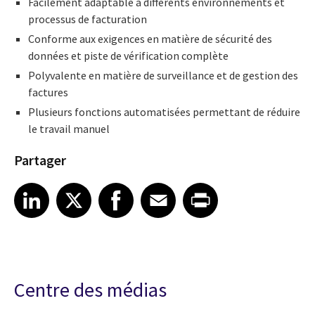
Facilement adaptable à différents environnements et
processus de facturation
Conforme aux exigences en matière de sécurité des
données et piste de vérification complète
Polyvalente en matière de surveillance et de gestion des
factures
Plusieurs fonctions automatisées permettant de réduire
le travail manuel
Partager
Share article on LinkedIn
Share article on X
Share article on Facebook
Share article on Email
Share article on Print
LinkedIn
X
Facebook
Email
Print
Centre des médias