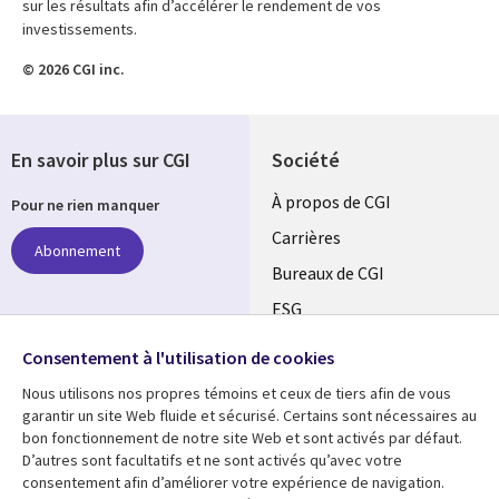
sur les résultats afin d’accélérer le rendement de vos
investissements.
© 2026 CGI inc.
En savoir plus sur CGI
Société
Useful
À propos de CGI
Pour ne rien manquer
links
Carrières
Abonnement
CANADA
Bureaux de CGI
ESG
FR
Alliances
Suivez-nous
Consentement à l'utilisation de cookies
Nous utilisons nos propres témoins et ceux de tiers afin de vous
Social
garantir un site Web fluide et sécurisé. Certains sont nécessaires au
Media
bon fonctionnement de notre site Web et sont activés par défaut.
CANADA
D’autres sont facultatifs et ne sont activés qu’avec votre
consentement afin d’améliorer votre expérience de navigation.
Ressources
Support