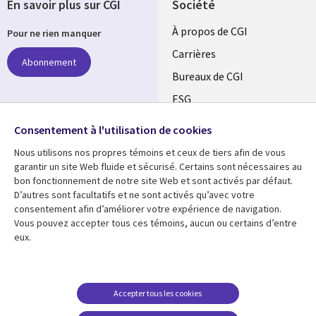
En savoir plus sur CGI
Société
Useful
À propos de CGI
Pour ne rien manquer
links
Carrières
Abonnement
CANADA
Bureaux de CGI
ESG
FR
Alliances
Suivez-nous
Consentement à l'utilisation de cookies
Nous utilisons nos propres témoins et ceux de tiers afin de vous
Social
garantir un site Web fluide et sécurisé. Certains sont nécessaires au
Media
bon fonctionnement de notre site Web et sont activés par défaut.
CANADA
D’autres sont facultatifs et ne sont activés qu’avec votre
consentement afin d’améliorer votre expérience de navigation.
Ressources
Support
Vous pouvez accepter tous ces témoins, aucun ou certains d’entre
eux.
Library
Legal
Articles
Restrictions et
conditions juridiques
Links
CANADA
Blogues
Confidentialité
CANADA
FR
Communiqués
Accepter tous les cookies
Accessibilité
Études de cas