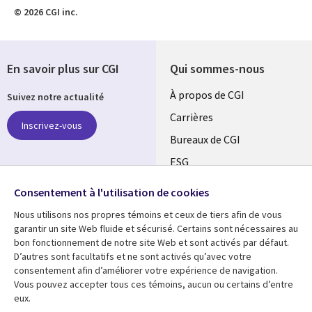
© 2026 CGI inc.
En savoir plus sur CGI
Qui sommes-nous
Useful
À propos de CGI
Suivez notre actualité
links
Carrières
Inscrivez-vous
CANADA
Bureaux de CGI
ESG
FR
Retrouvez-nous sur les
Alliances
réseaux
Consentement à l'utilisation de cookies
Nous utilisons nos propres témoins et ceux de tiers afin de vous
Social
garantir un site Web fluide et sécurisé. Certains sont nécessaires au
Media
bon fonctionnement de notre site Web et sont activés par défaut.
CANADA
D’autres sont facultatifs et ne sont activés qu’avec votre
consentement afin d’améliorer votre expérience de navigation.
Ressources
Support
Vous pouvez accepter tous ces témoins, aucun ou certains d’entre
eux.
Library
Legal
Articles
Restrictions et