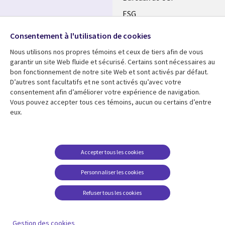
CANADA
ESG
FR
Retrouvez-nous sur les
Alliances
réseaux
Consentement à l'utilisation de cookies
Nous utilisons nos propres témoins et ceux de tiers afin de vous
Social
garantir un site Web fluide et sécurisé. Certains sont nécessaires au
Media
bon fonctionnement de notre site Web et sont activés par défaut.
CANADA
D’autres sont facultatifs et ne sont activés qu’avec votre
consentement afin d’améliorer votre expérience de navigation.
Ressources
Support
Vous pouvez accepter tous ces témoins, aucun ou certains d’entre
eux.
Library
Legal
Articles
Restrictions et
conditions juridiques
Links
CANADA
Blogues
Confidentialité
CANADA
FR
Communiqués
Accepter tous les cookies
Accessibilité
Études de cas
FR
Personnaliser les cookies
Centre de gestion des
Événements
témoins
Refuser tous les cookies
Points de vue
En voir plus
Gestion des cookies