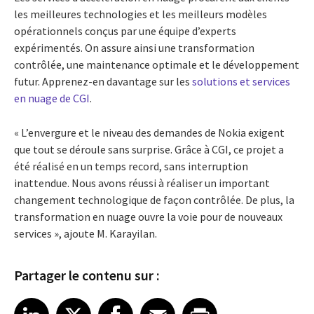
les meilleures technologies et les meilleurs modèles
opérationnels conçus par une équipe d’experts
expérimentés. On assure ainsi une transformation
contrôlée, une maintenance optimale et le développement
futur. Apprenez-en davantage sur les
solutions et services
en nuage de CGI
.
« L’envergure et le niveau des demandes de Nokia exigent
que tout se déroule sans surprise. Grâce à CGI, ce projet a
été réalisé en un temps record, sans interruption
inattendue. Nous avons réussi à réaliser un important
changement technologique de façon contrôlée. De plus, la
transformation en nuage ouvre la voie pour de nouveaux
services », ajoute M. Karayilan.
Partager le contenu sur :
Share article on LinkedIn
Share article on X
Share article on Facebook
Share article on Email
Share article on Print
LinkedIn
X
Facebook
Email
Print