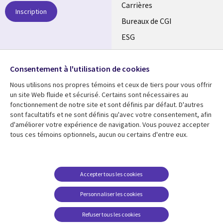
links
Carrières
Inscription
CANADA
Bureaux de CGI
ESG
FR
Alliances
SUIVEZ-NOUS
Consentement à l'utilisation de cookies
Social
Nous utilisons nos propres témoins et ceux de tiers pour vous offrir
Media
un site Web fluide et sécurisé. Certains sont nécessaires au
CANADA
fonctionnement de notre site et sont définis par défaut. D'autres
sont facultatifs et ne sont définis qu'avec votre consentement, afin
Ressources
Support
d'améliorer votre expérience de navigation. Vous pouvez accepter
tous ces témoins optionnels, aucun ou certains d'entre eux.
Library
Legal
Articles
Restrictions et
conditions juridiques
Links
CANADA
Blogues
Confidentialité
CANADA
FR
Communiqués
Accepter tous les cookies
Accessibilité
Études de cas
FR
Personnaliser les cookies
Centre de gestion des
Événements
témoins
Refuser tous les cookies
Points de vue