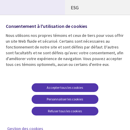
CANADA
ESG
FR
Alliances
SUIVEZ-NOUS
Consentement à l'utilisation de cookies
Social
Nous utilisons nos propres témoins et ceux de tiers pour vous offrir
Media
un site Web fluide et sécurisé. Certains sont nécessaires au
CANADA
fonctionnement de notre site et sont définis par défaut. D'autres
sont facultatifs et ne sont définis qu'avec votre consentement, afin
Ressources
Support
d'améliorer votre expérience de navigation. Vous pouvez accepter
tous ces témoins optionnels, aucun ou certains d'entre eux.
Library
Legal
Articles
Restrictions et
conditions juridiques
Links
CANADA
Blogues
Confidentialité
CANADA
FR
Communiqués
Accepter tous les cookies
Accessibilité
Études de cas
FR
Personnaliser les cookies
Centre de gestion des
Événements
témoins
Refuser tous les cookies
Points de vue
En voir plus
Gestion des cookies