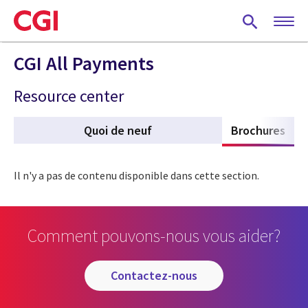
Skip
to
main
content
CGI All Payments
Resource center
Quoi de neuf
Brochures
(act
Il n'y a pas de contenu disponible dans cette section.
Comment pouvons-nous vous aider?
contactez-nous