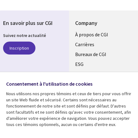
En savoir plus sur CGI
Company
Useful
À propos de CGI
Suivez notre actualité
links
Carrières
Inscription
CANADA
Bureaux de CGI
ESG
FR
Alliances
SUIVEZ-NOUS
Consentement à l'utilisation de cookies
Social
Nous utilisons nos propres témoins et ceux de tiers pour vous offrir
Media
un site Web fluide et sécurisé. Certains sont nécessaires au
CANADA
fonctionnement de notre site et sont définis par défaut. D'autres
sont facultatifs et ne sont définis qu'avec votre consentement, afin
Ressources
Support
d'améliorer votre expérience de navigation. Vous pouvez accepter
tous ces témoins optionnels, aucun ou certains d'entre eux.
Library
Legal
Articles
Restrictions et
conditions juridiques
Links
CANADA
Blogues