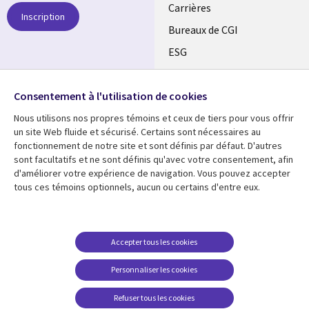
links
Carrières
Inscription
CANADA
Bureaux de CGI
ESG
FR
Alliances
SUIVEZ-NOUS
Consentement à l'utilisation de cookies
Social
Nous utilisons nos propres témoins et ceux de tiers pour vous offrir
Media
un site Web fluide et sécurisé. Certains sont nécessaires au
CANADA
fonctionnement de notre site et sont définis par défaut. D'autres
sont facultatifs et ne sont définis qu'avec votre consentement, afin
Ressources
Support
d'améliorer votre expérience de navigation. Vous pouvez accepter
tous ces témoins optionnels, aucun ou certains d'entre eux.
Library
Legal
Articles
Restrictions et
conditions juridiques
Links
CANADA
Blogues
Confidentialité
CANADA
FR
Communiqués
Accepter tous les cookies
Accessibilité
Études de cas
FR
Personnaliser les cookies
Centre de gestion des
Événements
témoins
Refuser tous les cookies
Points de vue