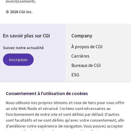
investissements.
© 2026 CGI inc.
En savoir plus sur CGI
Company
Useful
À propos de CGI
Suivez notre actualité
links
Carrières
Inscription
CANADA
Bureaux de CGI
ESG
FR
Alliances
SUIVEZ-NOUS
Consentement à l'utilisation de cookies
Social
Nous utilisons nos propres témoins et ceux de tiers pour vous offrir
Media
un site Web fluide et sécurisé. Certains sont nécessaires au
CANADA
fonctionnement de notre site et sont définis par défaut. D'autres
sont facultatifs et ne sont définis qu'avec votre consentement, afin
Ressources
Support
d'améliorer votre expérience de navigation. Vous pouvez accepter