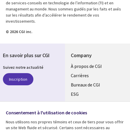
de services-conseils en technologie de l’information (TI) et en
management au monde. Nous sommes guidés par les faits et axés
sur les résultats afin d’accélérer le rendement de vos
investissements.
© 2026 CGI inc.
En savoir plus sur CGI
Company
Useful
À propos de CGI
Suivez notre actualité
links
Carrières
Inscription
CANADA
Bureaux de CGI
ESG
FR
Alliances
SUIVEZ-NOUS
Consentement à l'utilisation de cookies
Social
Nous utilisons nos propres témoins et ceux de tiers pour vous offrir
Media
un site Web fluide et sécurisé. Certains sont nécessaires au
CANADA