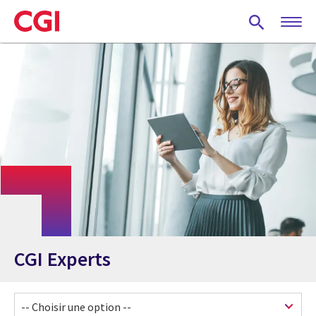
Skip
to
main
content
CGI Experts