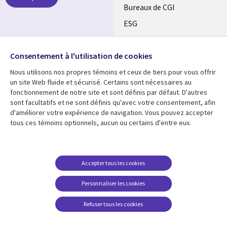
CANADA
Bureaux de CGI
ESG
FR
Alliances
SUIVEZ-NOUS
Consentement à l'utilisation de cookies
Social
Nous utilisons nos propres témoins et ceux de tiers pour vous offrir
Media
un site Web fluide et sécurisé. Certains sont nécessaires au
CANADA
fonctionnement de notre site et sont définis par défaut. D'autres
sont facultatifs et ne sont définis qu'avec votre consentement, afin
Ressources
Support
d'améliorer votre expérience de navigation. Vous pouvez accepter
tous ces témoins optionnels, aucun ou certains d'entre eux.
Library
Legal
Articles
Restrictions et
conditions juridiques
Links
CANADA
Blogues
Confidentialité
CANADA
FR
Communiqués
Accepter tous les cookies
Accessibilité
Études de cas
FR
Personnaliser les cookies
Centre de gestion des
Événements
témoins
Refuser tous les cookies
Points de vue
En voir plus