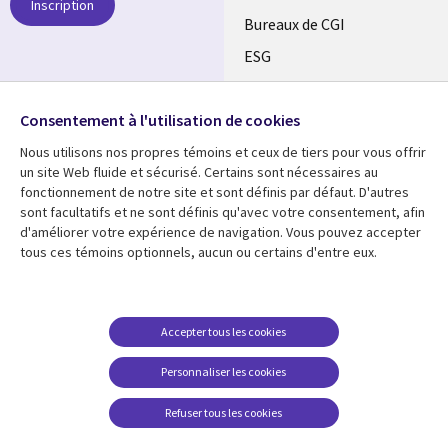
Inscription
CANADA
Bureaux de CGI
ESG
FR
Alliances
SUIVEZ-NOUS
Consentement à l'utilisation de cookies
Social
Nous utilisons nos propres témoins et ceux de tiers pour vous offrir
Media
un site Web fluide et sécurisé. Certains sont nécessaires au
CANADA
fonctionnement de notre site et sont définis par défaut. D'autres
sont facultatifs et ne sont définis qu'avec votre consentement, afin
Ressources
Support
d'améliorer votre expérience de navigation. Vous pouvez accepter
tous ces témoins optionnels, aucun ou certains d'entre eux.
Library
Legal
Articles
Restrictions et
conditions juridiques
Links
CANADA
Blogues
Confidentialité
CANADA
FR
Communiqués
Accepter tous les cookies
Accessibilité
Études de cas
FR
Personnaliser les cookies
Centre de gestion des
Événements
témoins
Refuser tous les cookies
Points de vue