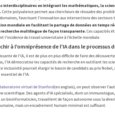
ons interdisciplinaires en intégrant les mathématiques, la scie
.
Cette polyvalence permet aux chercheurs de résoudre des problè
 domaines, favorisant l’innovation aux intersections des secteurs 
ion mondiale en facilitant le partage de données en temps rée
la recherche multilingue de façon transparente.
Ces capacités ét
 l’incidence du travail universitaire à l’échelle mondiale.
échir à l’omniprésence de l’IA dans le processus
ssante de l’IA, il est de plus en plus difficile de faire des découvert
us, l’IA démocratise les capacités de recherche en outillant les scie
te inclusivité pourrait élargir le bassin de candidats au prix Nobel
essentiel de l’IA.
u
laboratoire virtuel de Stanford
(en anglais), on peut observer l’
he scientifique. Des agents d’IA spécialisés, dont un immunologue,
 un bioinformaticien, travaillent de façon autonome sous la direct
 humaine, mais un encadrement humain minimal est suffisant.