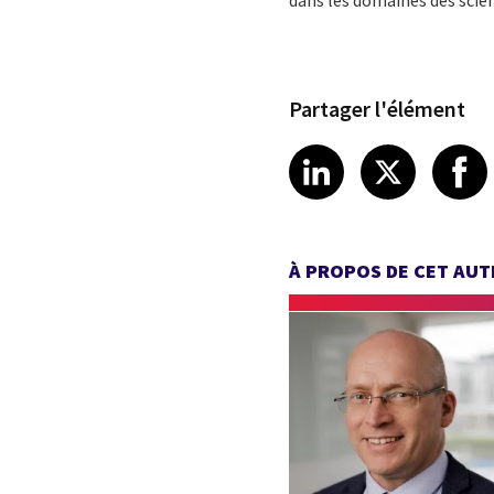
dans les domaines des scienc
Partager l'élément
Share article
Share art
Shar
LinkedIn
X
À PROPOS DE CET AU