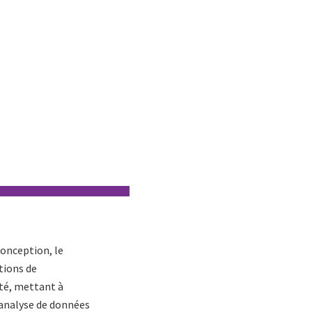
conception, le
tions de
ité, mettant à
l’analyse de données