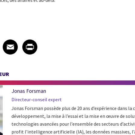
es, des affaires et au-delà.
 on LinkedIn
icle on X
e article on Facebook
Share article on Email
Share article on Print
Facebook
Email
Print
TEUR
Jonas Forsman
Directeur-conseil expert
Jonas Forsman possède plus de 20 ans d’expérience dans la 
développement, la mise à l’essai et la mise en œuvre de solu
technologies avancées pour l’ensemble des secteurs d’activ
profit l’intelligence artificielle (IA), les données massives, 