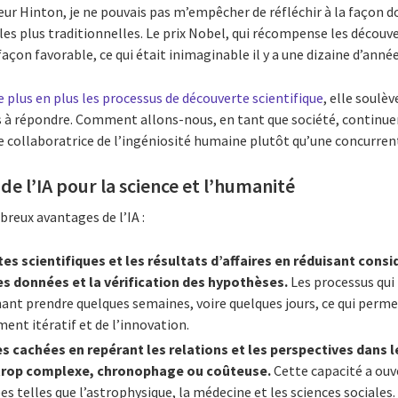
eur Hinton, je ne pouvais pas m’empêcher de réfléchir à la façon d
les plus traditionnelles. Le prix Nobel, qui récompense les décou
façon favorable, ce qui était inimaginable il y a une dizaine d’année
 plus en plus les processus de découverte scientifique
, elle soulè
ts à répondre. Comment allons-nous, en tant que société, continue
une collaboratrice de l’ingéniosité humaine plutôt qu’une concurren
e l’IA pour la science et l’humanité
reux avantages de l’IA :
es scientifiques et les résultats d’affaires en réduisant con
es données et la vérification des hypothèses.
Les processus qui
nt prendre quelques semaines, voire quelques jours, ce qui perme
nt itératif et de l’innovation.
s cachées en repérant les relations et les perspectives dans 
 trop complexe, chronophage ou coûteuse.
Cette capacité a ouv
ées telles que l’astrophysique, la médecine et les sciences sociales.