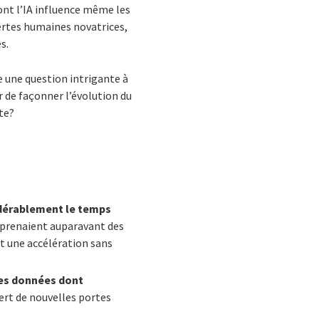
ont l’IA influence même les
vertes humaines novatrices,
s.
ve une question intrigante à
r de façonner l’évolution du
te?
sidérablement le temps
 prenaient auparavant des
t une accélération sans
les données dont
ert de nouvelles portes