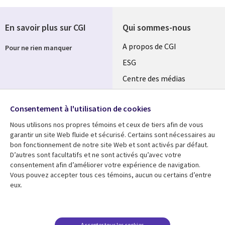
En savoir plus sur CGI
Qui sommes-nous
Useful
A propos de CGI
Pour ne rien manquer
links
ESG
SECTIONS
Centre des médias
Salle de presse
FR
Consentement à l'utilisation de cookies
Événements
Follow us
Nous utilisons nos propres témoins et ceux de tiers afin de vous
garantir un site Web fluide et sécurisé. Certains sont nécessaires au
bon fonctionnement de notre site Web et sont activés par défaut.
D’autres sont facultatifs et ne sont activés qu’avec votre
consentement afin d’améliorer votre expérience de navigation.
Vous pouvez accepter tous ces témoins, aucun ou certains d’entre
Centre des médias
Support
eux.
Library
Legal
Blog
Restrictions et
conditions juridiques
Links
SECTIONS
Etudes de cas
Confidentialité
Accepter tous les cookies